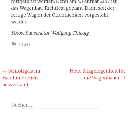
fortgeführt werden. Denn am 4. Februar 2017 ist
das Wagenbau-Richtfest geplant. Dann soll der
fertige Wagen der Öffentlichkeit vorgestellt
werden.
Fotos: Bausenator Wolfgang Thiedig
Neues
Beitragsnavigation
←
Schrottgala im
Neue Sitzgelegenheit für
Handumdrehen
die Wagenbauer
→
ausverkauft
Suche
nach: