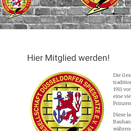
Hier Mitglied werden!
Die Gese
traditi
1911 vo
eine vie
Prinzen
Diese l
Bauhand
während