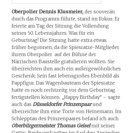
Oberpolier Dennis Klusmeier,
der souverän
durch das Programm führte, stand im Fokus: Er
feierte am Tag der Sitzung die Vollendung
seines 50. Lebensjahres. Was für ein
Geburtstag! Die Sitzung hatte extra etwas
früher begonnen, da die Spiesratze-Mitglieder
ihrem Oberpolier auf der Bühne der
Närrischen Baustelle gratulieren wollten. Sie
überreichten ihm auch ein außergewöhnliches
Geschenk: Sein fast lebensgroßes Ebenbild als
Pappfigur. Das Wagenbauteam der Spiesratze
hatte es noch rechtzeitg vor dem Geburtstag
fertigstellen können. „Happy Birthday“ – sagte
auch das
Düsseldorfer Prinzenpaar
und
überreichte ihm eine Torte von Heinemann. Im
Schlepptau des Prinzenpaares befand ich auch
Oberbürgermeister Thomas Geisel
mit seiner
Gattin. Beide verkauften im Saal den Anstecker