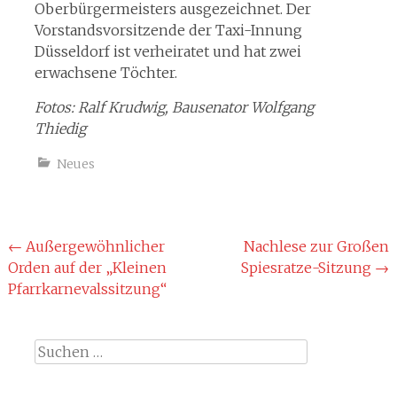
Oberbürgermeisters ausgezeichnet. Der
Vorstandsvorsitzende der Taxi-Innung
Düsseldorf ist verheiratet und hat zwei
erwachsene Töchter.
Fotos: Ralf Krudwig, Bausenator Wolfgang
Thiedig
Neues
Beitragsnavigation
←
Außergewöhnlicher
Nachlese zur Großen
Orden auf der „Kleinen
Spiesratze-Sitzung
→
Pfarrkarnevalssitzung“
Suche
nach: