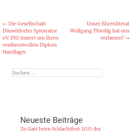
Beitragsnavigation
←
Die Gesellschaft
Unser Ehrenliterat
Düsseldorfer Spiesratze
Wolfgang Thiedig hat uns
e.V. 1911 trauert um ihren
verlassen!
→
verdienstvollen Diplom
Handlager
Suche
nach:
Neueste Beiträge
Zu Gast beim Schlachtfest 2025 der