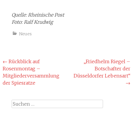
Quelle: Rheinische Post
Foto: Ralf Krudwig
Neues
Beitragsnavigation
←
Rückblick auf
„Friedhelm Riegel –
Rosenmontag –
Botschafter der
Mitgliederversammlung
Düsseldorfer Lebensart“
der Spiesratze
→
Suche
nach: