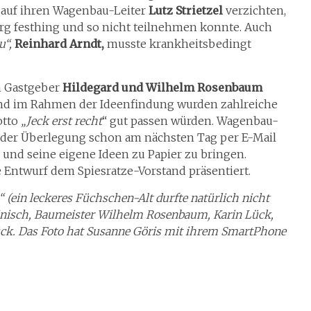
e auf ihren Wagenbau-Leiter
Lutz Strietzel
verzichten,
rg festhing und so nicht teilnehmen konnte. Auch
u“,
Reinhard Arndt,
musste krankheitsbedingt
n Gastgeber
Hildegard und Wilhelm Rosenbaum
 und im Rahmen der Ideenfindung wurden zahlreiche
otto
„Jeck erst recht
“ gut passen würden. Wagenbau-
is der Überlegung schon am nächsten Tag per E-Mail
ge und seine eigene Ideen zu Papier zu bringen.
Entwurf dem Spiesratze-Vorstand präsentiert.
(ein leckeres Füchschen-Alt durfte natürlich nicht
Reinisch, Baumeister Wilhelm Rosenbaum, Karin Lück,
ck. Das Foto hat Susanne Göris mit ihrem SmartPhone